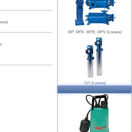
ика)
MP, MPA, MPB, MPV (Lowara)
и
SVI (Lowara)