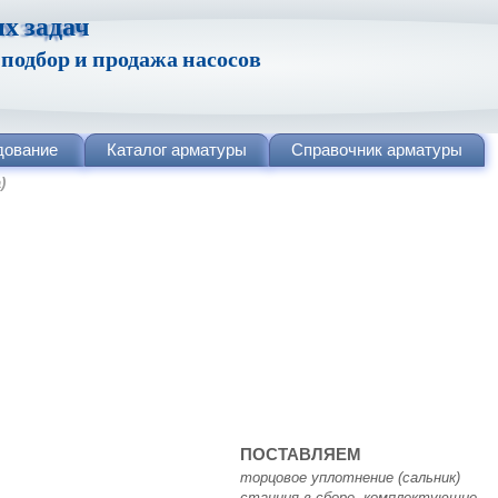
х задач
одбор и продажа насосов
дование
Каталог
арматуры
Справочник
арматуры
)
ПОСТАВЛЯЕМ
торцовое уплотнение (сальник)
станция в сборе, комплектующие