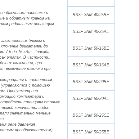
оноблочными насосами с
BS3F 3NM 40/25BE
че и обратным краном на
рхним радиальным подающим
BS3F 3NM 40/25AE
 электронным блоком с
Включение двигателей до
BS3F 3NM 50/16BE
 7,5 до 15 кВт - "звезда-
сех этапах. В частности:
ок их включения; при
BS3F 3NM 50/16AE
ет включение техники при
 электрощиты с частотным
BS3F 3NM 50/20BE
и управляются с помощью
ором. Предусмотрена
 помощью компьютера и
BS3F 3NM 50/20AE
потреблять станциям столько
истемой количества воды.
етали значительно меньше
BS3F 3NM 50/25CE
ки.
мя реле давления
тотным преобразователем)
BS3F 3NM 50/25BE