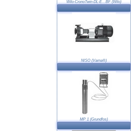
Wilo-CronoTwin-DL-E...BF (Wilo)
NISO (Varna®)
MP 1 (Grundfos)