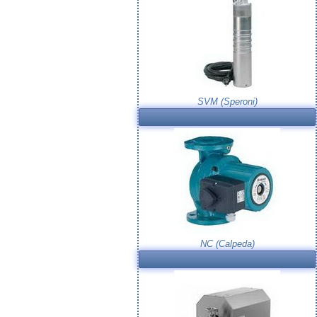
SVM (Speroni)
NC (Calpeda)