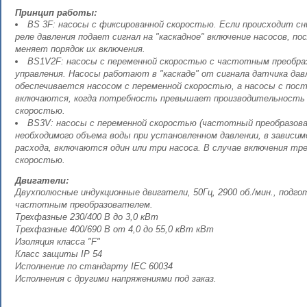
Принцип работы:
BS 3F: насосы с фиксированной скоростью. Если происходит сн
реле давления подает сигнал на "каскадное" включение насосов, по
меняет порядок их включения.
BS1V2F: насосы с переменной скоростью с частотным преобра
управления. Насосы работают в "каскаде" от сигнала датчика дав
обеспечивается насосом с переменной скоростью, а насосы с пос
включаются, когда потребность превышает производительность 
скоростью.
BS3V: насосы с переменной скоростью (частотный преобразова
необходимого объема воды при установленном давлении, в зависи
расхода, включаются один или три насоса. В случае включения тре
скоростью.
Двигатели:
Двухполюсные индукционные двигатели, 50Гц, 2900 об./мин., подг
частотным преобразователем.
Трехфазные 230/400 В до 3,0 кВт
Трехфазные 400/690 В от 4,0 до 55,0 кВт кВт
Изоляция класса "F"
Класс защиты IP 54
Исполнение по стандарту IEC 60034
Исполнения с другими напряжениями под заказ.