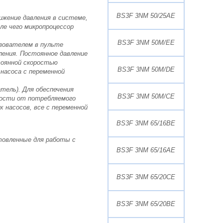
BS3F 3NM 50/25AE
ижение давления в системе,
сле чего микропроцессор
BS3F 3NM 50M/EE
зователем в пульте
ления. Постоянное давление
тоянной скоростью
BS3F 3NM 50M/DE
насоса с переменной
тель). Для обеспечения
BS3F 3NM 50M/CE
мости от потребляемого
х насосов, все с переменной
BS3F 3NM 65/16BE
отовленные для работы с
BS3F 3NM 65/16AE
BS3F 3NM 65/20CE
BS3F 3NM 65/20BE