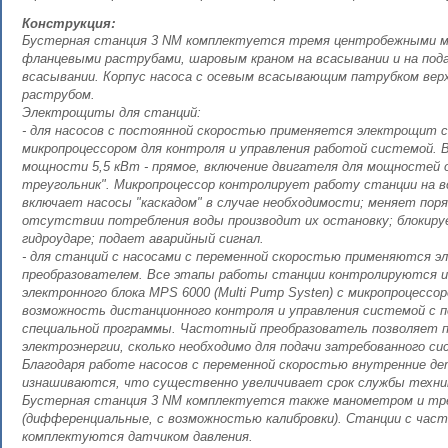
Конструкция:
Бустерная станция 3 NM комплектуется тремя центробежными м
фланцевыми раструбами, шаровым краном на всасывании и на пода
всасывании. Корпус насоса с осевым всасывающим патрубком ве
раструбом.
Электрощиты для станций:
- для насосов с постоянной скоростью применяется электрощит с
микропроцессором для контроля и управления работой системой. 
мощности 5,5 кВт - прямое, включение двигателя для мощностей от
треугольник". Микропроцессор контролирует работу станции на в
включает насосы "каскадом" в случае необходимости; меняет поряд
отсутствии потребления воды производит их остановку; блокиру
гидроударе; подает аварийный сигнал.
- для станций с насосами с переменной скоростью применяются
преобразователем. Все этапы работы станции контролируются 
электронного блока MPS 6000 (Multi Pump Systen) с микропроцесс
возможность дистанционного контроля и управления системой с
специальной программы. Частотный преобразователь позволяет 
электроэнергии, сколько необходимо для подачи затребованного с
Благодаря работе насосов с переменной скоростью внутренние д
изнашиваются, что существенно увеличивает срок службы техни
Бустерная станция 3 NM комплектуется также манометром и тре
(дифференциальные, с возможностью калибровки). Станции с час
комплектуются датчиком давления.