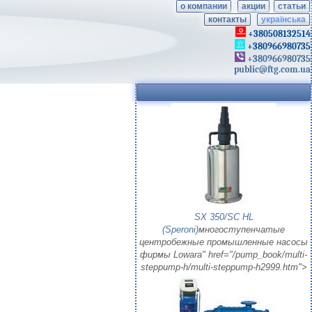
о компании
акции
статьи
контакты
українська
+380508132514
+380966980735
+380966980735
public@ftg.com.ua
SX 350/SC HL
(Speroni)
многоступенчатые
центробежные промышленные насосы
фирмы Lowara" href="/pump_book/multi-
steppump-h/multi-steppump-h2999.htm">