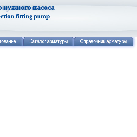
 нужного насоса
lection fitting pump
дование
Каталог
арматуры
Справочник
арматуры