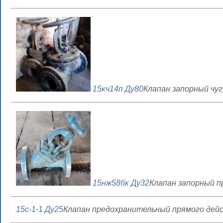
15кч14п Ду80
Клапан запорный чу
15нж58бк Ду32
Клапан запорный п
15с-1-1 Ду25
Клапан предохранительный прямого дейст