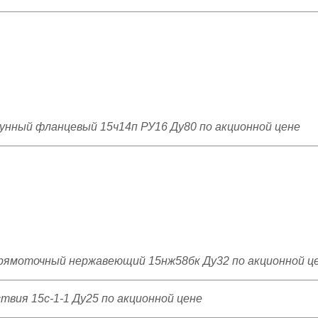
гунный фланцевый 15ч14п РУ16 Ду80 по акционной цене
рямоточный нержавеющий 15нж58бк Ду32 по акционной ц
вия 15с-1-1 Ду25 по акционной цене