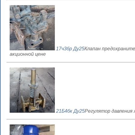
17ч3бр Ду25
Клапан предохраните
акционной цене
21Б4бк Ду25
Регулятор давления 