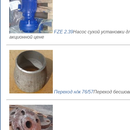
FZE 2.39
Насос сухой установки д
акционной цене
Переход н/ж 76/57
Переход бесшовн