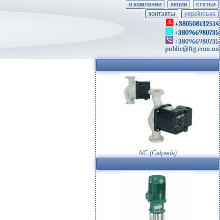
о компании
акции
статьи
контакты
українська
+380508132514
+380966980735
+380966980735
public@ftg.com.ua
NC (Calpeda)