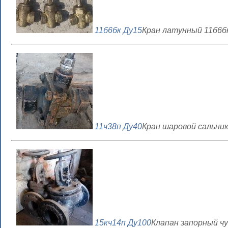
11б6бк Ду15
Кран латунный 11б6б
11ч38п Ду40
Кран шаровой сальник
15кч14п Ду100
Клапан запорный ч