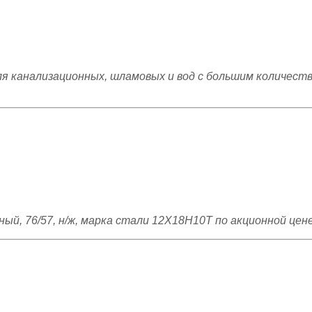
ля канализационных, шламовых и вод с большим количеств
ый, 76/57, н/ж, марка стали 12Х18Н10Т по акционной цен