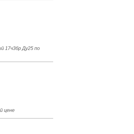
й 17ч3бр Ду25 по
й цене