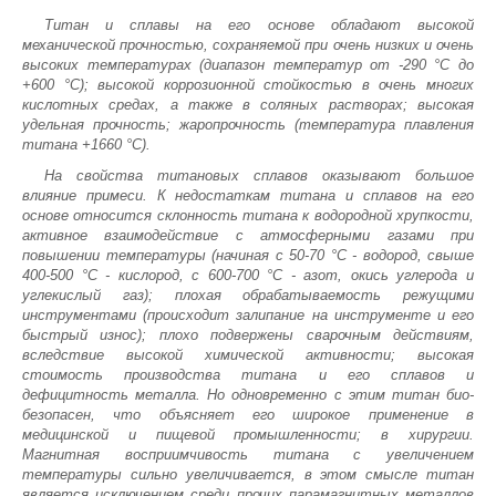
Титан и сплавы на его основе обладают высокой
механической прочностью, сохраняемой при очень низких и очень
высоких температурах (диапазон температур от -290 °С до
+600 °С); высокой коррозионной стойкостью в очень многих
кислотных средах, а также в соляных растворах; высокая
удельная прочность; жаропрочность (температура плавления
титана +1660 °С).
На свойства титановых сплавов оказывают большое
влияние примеси. К недостаткам титана и сплавов на его
основе относится склонность титана к водородной хрупкости,
активное взаимодействие с атмосферными газами при
повышении температуры (начиная с 50-70 °С - водород, свыше
400-500 °С - кислород, с 600-700 °С - азот, окись углерода и
углекислый газ); плохая обрабатываемость режущими
инструментами (происходит залипание на инструменте и его
быстрый износ); плохо подвержены сварочным действиям,
вследствие высокой химической активности; высокая
стоимость производства титана и его сплавов и
дефицитность металла. Но одновременно с этим титан био-
безопасен, что объясняет его широкое применение в
медицинской и пищевой промышленности; в хирургии.
Магнитная восприимчивость титана с увеличением
температуры сильно увеличивается, в этом смысле титан
является исключением среди прочих парамагнитных металлов