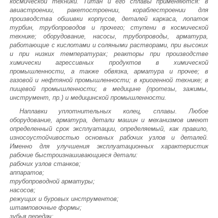
космической техники. Титан и его сплавы применяются: в
авиастроении, ракетостроении, кораблестроении для
производства обшивки корпусов, деталей каркаса, лопаток
турбин, трубопроводов и прочего; ступени в космической
технике; оборудование, насосы, трубопроводы, арматура,
работающие с кислотами и соляными растворами, при высоких
и при низких температурах; реакторы при производстве
химически агрессивных продуктов в химической
промышленности, а также обвязка, арматура и прочее; в
газовой и нефтяной промышленности; в криогенной технике; в
пищевой промышленности; в медицине (протезы, зажимы,
инструмент, пр.) и медицинской промышленности.
Наплавки уплотнительных колец, сплавы. Любое
оборудование, арматура, детали машин и механизмов имеют
определенный срок эксплуатации, определяемый, как правило,
износоустойчивостью основных рабочих узлов и деталей.
Именно для улучшения эксплуатационных характеристик
рабочие быстроизнашивающиеся детали:
рабочих узлов станков;
аппаратов;
трубопроводной арматуры;
насосов;
режущих и буровых инструментов;
штамповочные формы;
зубья передач;