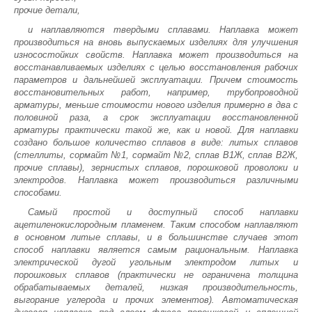
прочие детали,
и наплавляются твердыми сплавами. Наплавка может
производиться на вновь выпускаемых изделиях для улучшения
износостойких свойств. Наплавка может производиться на
восстанавливаемых изделиях с целью восстановления рабочих
параметров и дальнейшей эксплуатации. Причем стоимость
восстановительных работ, например, трубопроводной
арматуры, меньше стоимости нового изделия примерно в два с
половиной раза, а срок эксплуатации восстановленной
арматуры практически такой же, как и новой. Для наплавки
создано большое количество сплавов в виде: литых сплавов
(стеллиты, сормайт №1, сормайт №2, сплав В1Ж, сплав В2Ж,
прочие сплавы), зернистых сплавов, порошковой проволоки и
электродов. Наплавка может производиться различными
способами.
Самый простой и доступный способ наплавки
ацетиленокислородным пламенем. Таким способом наплавляют
в основном литые сплавы, и в большинстве случаев этот
способ наплавки является самым рациональным. Наплавка
электрической дугой угольным электродом литых и
порошковых сплавов (практически не ограничена толщина
обрабатываемых деталей, низкая производительность,
выгорание углерода и прочих элементов). Автоматическая