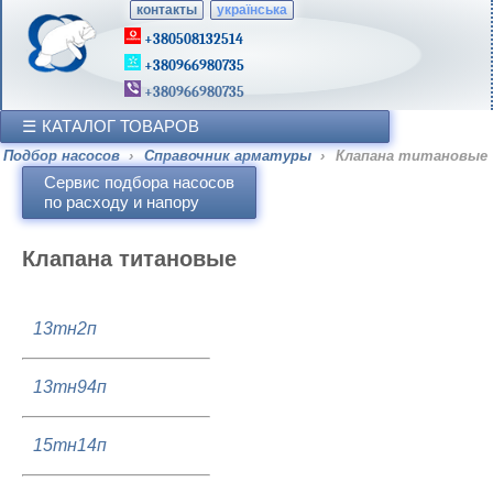
контакты
українська
+380508132514
+380966980735
+380966980735
КАТАЛОГ ТОВАРОВ
Подбор насосов
›
Справочник арматуры
›
Клапана титановые
Сервис подбора насосов
по расходу и напору
Клапана титановые
13тн2п
13тн94п
15тн14п