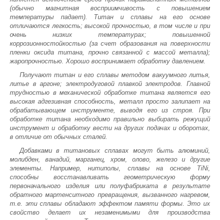
(обычно магнитная восприимчивость с повышением
температуры падает). Титан и сплавы на его основе
отличаются легкость; высокой прочностью, в том числе и при
очень низких температурах; повышенной
коррозионностойкостью (за счет образования на поверхности
пленки оксида титана, прочно связанной с массой металла);
жаропрочностью. Хорошо воспринимает обработку давлением.
Получают титан и его сплавы методом вакуумного литья,
литье в аргоне; электродуговой плавкой электродов. Главной
трудностью в механической обработке титана является его
высокая адгезивная способность, металл просто залипает на
обрабатывающем инструменте, выводя его из строя. При
обработке титана необходимо правильно выбирать режущий
инструмент и обработку вести на других подачах и оборотах,
в отличие от обычных сталей.
Добавками в титановых сплавах могут быть алюминий,
молибден, ванадий, марганец, хром, олово, железо и другие
элементы. Например, нитиполы, сплавы на основе TiNi,
способны восстанавливать геометрическую форму
первоначального изделия или полуфабриката в результате
обратного мартенситного превращения, вызванного нагревом,
т.е. эти сплавы обладают эффектом памяти формы. Это их
свойство делает их незаменимыми для производства