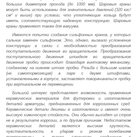
больших диаметров прохода (до 1000 мм). Шаровые краны
могут быть использованы для значительных давлений (320 кгс/
см² и выше) при условии, что уплотняющие кольца будут
иметь соответствующую надежную конструкцию. Шаровые
краны применяют также для вакуума.
Имеются попытки создания сильфонных кранов, у которых
сальник заменен сильфоном. Это, однако, вызвало усложнение
конструкции в связи с необходимостью преобразования
поступательного движения во вращательное. Преобразование
поступательного движения шпинделя во вращательное
движение пробки происходит благодаря винтовому механизму,
созданному на нижнем штоке пробки. Резьба с большим шагом
(не самотормозящая) в паре с двумя штифтами,
установленными в корпусе, заставляет поворачиваться пробку
при вертикальном ее перемещении.
Большой интерес представляет возможность применения
керамических материалов для футеровки и изготовления
деталей арматуры, предназначенных для коррозионных сред.
Керамические детали дешевы в изготовлении и имеют очень
высокую химическую стойкость. Они обычно выходят из строя
не в результате коррозии, а по другим причинам. Недостатком
керамических деталей является высокая хрупкость,
чувствительность к ударам и резким колебаниям
температуры, а также сложность соединения с