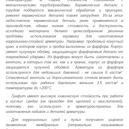
металлическими трубопроводами. Керамические детали с
трудом поддаются механической обработке и притирке,
ремонт керамических деталей также затруднен. Из-за этих
недостатков керамические детали реже применяются в
производстве, однако низкая стоимость и доступность
исходного материала делает целесообразным решение
проблемы использования керамики для изготовления
коррозионно-стойкой арматуры. Например: пробковый конусный
кран, в котором корпус и пробка выполнены из фарфора. Корпус
имеет чугунную обойму, защищающую фарфоровые детали от
повреждений ударами. Из фарфора могут быть изготовлены и
вентили, в которых так же, как и в кранах, корпус из фарфора
защищается чугунной обоймой. Арматура из фарфора
используется для небольших давлений - не свыше 6 кгс/см².
Стеклянный вентиль из боросиликатного стекла может быть
использован при рабочих давлениях меньше 3,5 кгс/см² и
температурах до +200°С.
Графит имеет высокую химическую стойкость при работе
в кислых средах (не пригоден для щелочей и окислителей),
поэтому его используют в арматуростроении для
изготовления набивок и деталей арматуры.
Для коррозионных сред и пульп получают широкое
применение мембранные (неправильно называемые