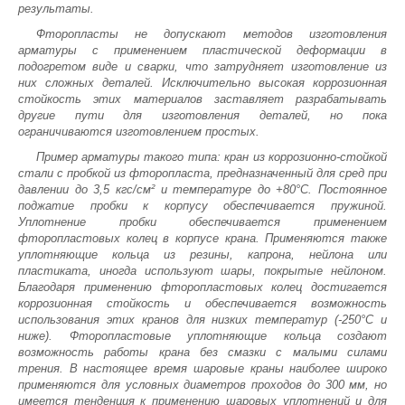
результаты.
Фторопласты не допускают методов изготовления
арматуры с применением пластической деформации в
подогретом виде и сварки, что затрудняет изготовление из
них сложных деталей. Исключительно высокая коррозионная
стойкость этих материалов заставляет разрабатывать
другие пути для изготовления деталей, но пока
ограничиваются изготовлением простых.
Пример арматуры такого типа: кран из коррозионно-стойкой
стали с пробкой из фторопласта, предназначенный для сред при
давлении до 3,5 кгс/см² и температуре до +80°С. Постоянное
поджатие пробки к корпусу обеспечивается пружиной.
Уплотнение пробки обеспечивается применением
фторопластовых колец в корпусе крана. Применяются также
уплотняющие кольца из резины, капрона, нейлона или
пластиката, иногда используют шары, покрытые нейлоном.
Благодаря применению фторопластовых колец достигается
коррозионная стойкость и обеспечивается возможность
использования этих кранов для низких температур (-250°С и
ниже). Фторопластовые уплотняющие кольца создают
возможность работы крана без смазки с малыми силами
трения. В настоящее время шаровые краны наиболее широко
применяются для условных диаметров проходов до 300 мм, но
имеется тенденция к применению шаровых уплотнений и для