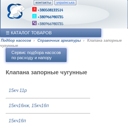
контакты
українська
+380508132514
+380966980735
+380966980735
КАТАЛОГ ТОВАРОВ
Подбор насосов
›
Справочник арматуры
›
Клапана запорные
чугунные
Сервис подбора насосов
по расходу и напору
Клапана запорные чугунные
15кч 11р
15кч16нж, 15кч16п
15кч16п