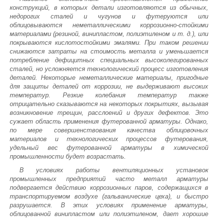
конструкций, в которых детали изготовляются из обычных,
недорогих сталей и чугунов и футеруются или
облицовываются неметаллическими коррозионно-стойкими
материалами (резиной, винипластом, полиэтиленом и т. д.), или
покрываются кислотостойкими эмалями. При таком решении
снижаются затраты на стоимость металла и уменьшается
потребление дефицитных специальных высоколегированных
сталей, но усложняется технологический процесс изготовления
деталей. Некоторые неметаллические материалы, пригодные
для защиты деталей от коррозии, не выдерживают высоких
температур. Резкие колебания температур также
отрицательно сказываются на некоторых покрытиях, вызывая
возникновение трещин, расслоений и других дефектов. Это
сужает область применения футерованной арматуры. Однако,
по мере совершенствования качества облицовочных
материалов и технологических процессов футерования,
удельный вес футерованной арматуры в химической
промышленности будет возрастать.
В условиях работы вентиляционных установок
промышленных предприятий часто металл арматуры
подвергается действию коррозионных паров, содержащихся в
транспортируемом воздухе (гальванические цеха), и быстро
разрушается. В этих условиях применение арматуры,
облицованной винипластом или полиэтиленом, дает хорошие