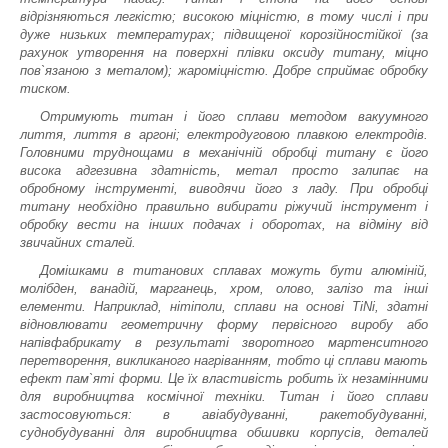
відрізняються легкістю; високою міцністю, в тому числі і при
дуже низьких температурах; підвищеної корозійностійкої (за
рахунок утворення на поверхні плівки оксиду титану, міцно
пов`язаною з металом); жароміцністю. Добре сприймає обробку
тиском.
Отримують титан і його сплави методом вакуумного
лиття, лиття в аргоні; електродуговою плавкою електродів.
Головними труднощами в механічній обробці титану є його
висока адгезивна здатність, метал просто залипає на
обробному інструменті, виводячи його з ладу. При обробці
титану необхідно правильно вибирати ріжучий інструмент і
обробку вести на інших подачах і оборотах, на відміну від
звичайних сталей.
Домішками в титанових сплавах можуть бути алюміній,
молібден, ванадій, марганець, хром, олово, залізо та інші
елементи. Наприклад, нітіполи, сплави на основі TiNi, здатні
відновлювати геометричну форму первісного виробу або
напівфабрикату в результаті зворотного мартенситного
перетворення, викликаного нагріванням, тобто ці сплави мають
ефект пам`яті форми. Це їх властивість робить їх незамінними
для виробництва космічної техніки. Титан і його сплави
застосовуються: в авіабудуванні, ракетобудуванні,
суднобудуванні для виробництва обшивки корпусів, деталей