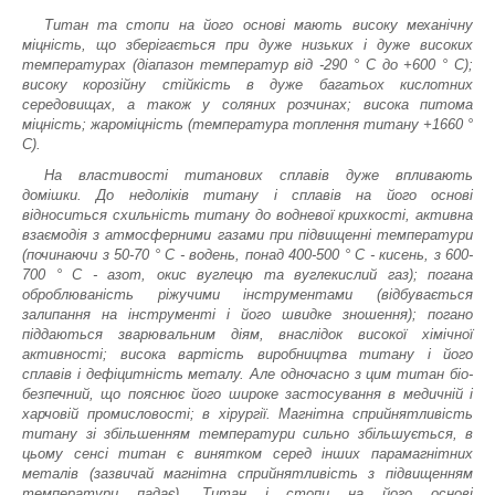
Титан та стопи на його основі мають високу механічну
міцність, що зберігається при дуже низьких і дуже високих
температурах (діапазон температур від -290 ° С до +600 ° С);
високу корозійну стійкість в дуже багатьох кислотних
середовищах, а також у соляних розчинах; висока питома
міцність; жароміцність (температура топлення титану +1660 °
С).
На властивості титанових сплавів дуже впливають
домішки. До недоліків титану і сплавів на його основі
відноситься схильність титану до водневої крихкості, активна
взаємодія з атмосферними газами при підвищенні температури
(починаючи з 50-70 ° С - водень, понад 400-500 ° С - кисень, з 600-
700 ° С - азот, окис вуглецю та вуглекислий газ); погана
оброблюваність ріжучими інструментами (відбувається
залипання на інструменті і його швидке зношення); погано
піддаються зварювальним діям, внаслідок високої хімічної
активності; висока вартість виробництва титану і його
сплавів і дефіцитність металу. Але одночасно з цим титан біо-
безпечний, що пояснює його широке застосування в медичній і
харчовій промисловості; в хірургії. Магнітна сприйнятливість
титану зі збільшенням температури сильно збільшується, в
цьому сенсі титан є винятком серед інших парамагнітних
металів (зазвичай магнітна сприйнятливість з підвищенням
температури падає). Титан і стопи на його основі