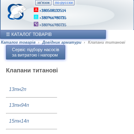
зв'язок
по-русски
+380508132514
+380966980735
+380966980735
КАТАЛОГ ТОВАРІВ
Каталог товарів
›
Довідник арматури
›
Клапани титанові
Сервіс підбору насосів
за витратою і напором
Клапани титанові
13тн2п
13тн94п
15тн14п