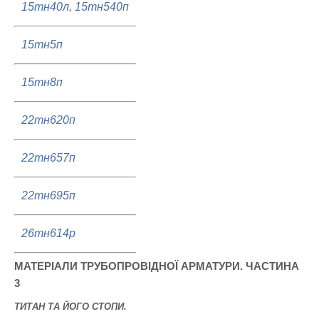
15тн40л, 15тн540п
15тн5п
15тн8п
22тн620п
22тн657п
22тн695п
26тн614р
МАТЕРІАЛИ ТРУБОПРОВІДНОЇ АРМАТУРИ. ЧАСТИНА
3
ТИТАН ТА ЙОГО СТОПИ.