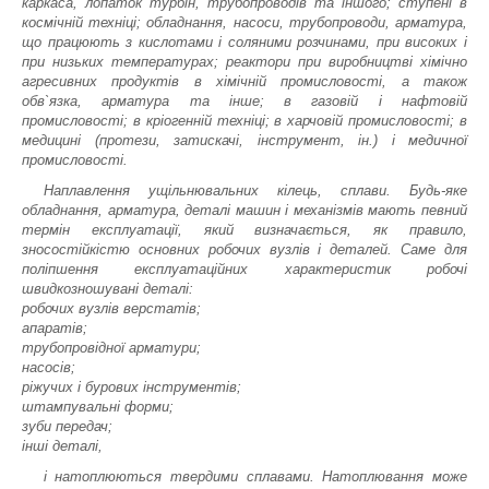
каркаса, лопаток турбін, трубопроводів та іншого; ступені в
космічній техніці; обладнання, насоси, трубопроводи, арматура,
що працюють з кислотами і соляними розчинами, при високих і
при низьких температурах; реактори при виробництві хімічно
агресивних продуктів в хімічній промисловості, а також
обв`язка, арматура та інше; в газовій і нафтовій
промисловості; в кріогенній техніці; в харчовій промисловості; в
медицині (протези, затискачі, інструмент, ін.) і медичної
промисловості.
Наплавлення ущільнювальних кілець, сплави. Будь-яке
обладнання, арматура, деталі машин і механізмів мають певний
термін експлуатації, який визначається, як правило,
зносостійкістю основних робочих вузлів і деталей. Саме для
поліпшення експлуатаційних характеристик робочі
швидкозношувані деталі:
робочих вузлів верстатів;
апаратів;
трубопровідної арматури;
насосів;
ріжучих і бурових інструментів;
штампувальні форми;
зуби передач;
інші деталі,
і натоплюються твердими сплавами. Натоплювання може