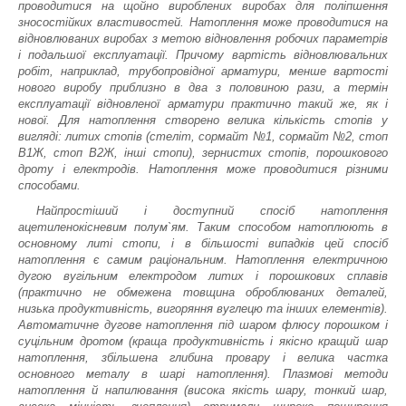
проводитися на щойно вироблених виробах для поліпшення
зносостійких властивостей. Натоплення може проводитися на
відновлюваних виробах з метою відновлення робочих параметрів
і подальшої експлуатації. Причому вартість відновлювальних
робіт, наприклад, трубопровідної арматури, менше вартості
нового виробу приблизно в два з половиною рази, а термін
експлуатації відновленої арматури практично такий же, як і
нової. Для натоплення створено велика кількість стопів у
вигляді: литих стопів (стеліт, сормайт №1, сормайт №2, стоп
В1Ж, стоп В2Ж, інші стопи), зернистих стопів, порошкового
дроту і електродів. Натоплення може проводитися різними
способами.
Найпростіший і доступний спосіб натоплення
ацетиленокісневим полум`ям. Таким способом натоплюють в
основному литі стопи, і в більшості випадків цей спосіб
натоплення є самим раціональним. Натоплення електричною
дугою вугільним електродом литих і порошкових сплавів
(практично не обмежена товщина оброблюваних деталей,
низька продуктивність, вигоряння вуглецю та інших елементів).
Автоматичне дугове натоплення під шаром флюсу порошком і
суцільним дротом (краща продуктивність і якісно кращий шар
натоплення, збільшена глибина провару і велика частка
основного металу в шарі натоплення). Плазмові методи
натоплення й напилювання (висока якість шару, тонкий шар,