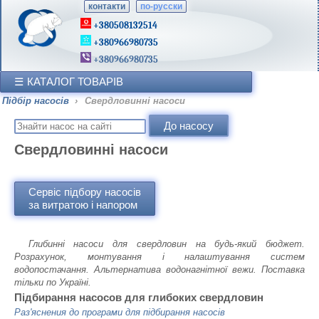
контакти
по-русски
+380508132514
+380966980735
+380966980735
КАТАЛОГ ТОВАРІВ
Підбір насосів
›
Свердловинні насоси
Свердловинні насоси
Сервіс підбору насосів
за витратою і напором
Глибинні насоси для свердловин на будь-який бюджет.
Розрахунок, монтування і налаштування систем
водопостачання. Альтернатива водонагнітної вежи. Поставка
тільки по Україні.
Підбирання насосов для глибоких свердловин
Раз'яснения до програми для підбирання насосів