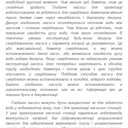
необхідний крутний момент. Чим менше цей діаметр, тим це
складніше зробити. Глибинні насоси для організації
водопостачання не робляться для свердловин діаметром менше
трьох дюймів саме через ненадійність і дорожнечу двигуна.
Двигун глибинного насоса охолоджується потоком води між
насосом і стінкою свердловини. Чим більша ця відстань, тим
повільніше швидкість руху води, тим гірше охолодження. В
технічних умовах експлуатації будь-якого двигуна для
свердловинного насоса є параметр котрий це регламентує. Це
або максимальний діаметр свердловини, в яку можна
встановлювати даний насос, або мінімальна швидкість руху
води вздовж двигуна. Якщо свердловина не задовольняє умовам
експлуатації насоса, його попередньо закріплюють в обсадну
трубу необхідного діаметра і потім разом з цією трубою
опускають у свердловину. Подібним способом насоси для
свердловин можна встановлювати в колодязі, відкриті водойми.
Багато глибинних насосів можна встановлювати в
горизонтальному положенні, але не всі. Інформація про це
повинна бути в документації.
Глибинні насоси можуть бути використані як для підняття
води у водонагнітну вежу, так і для організації насосних станцій.
У разі організування насосної станції паралельно водопроводу
монтується напірний бак (гідроакумулятор) розрахункової
ємності для забезпечення мережевого тиску і розвантаження