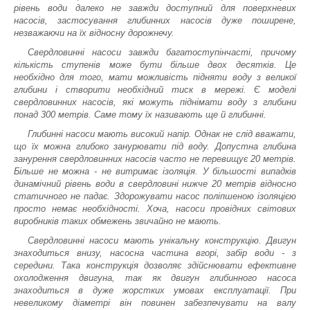
рівень води далеко не завжди доступний для поверхневих
насосів, застосування глибинних насосів дуже поширене,
незважаючи на їх відносну дорожнечу.
Свердловинні насоси завжди багатоступінчасті, причому
кількість ступенів може бути більше двох десятків. Це
необхідно для того, мати можливість підняти воду з великої
глибини і створити необхідний тиск в мережі. Є моделі
свердловинних насосів, які можуть піднімати воду з глибини
понад 300 метрів. Саме тому їх називають ще й глибинні.
Глибинні насоси мають високий напір. Однак не слід вважати,
що їх можна глибоко занурювати під воду. Допустна глибина
занурення свердловинних насосів часто не перевищує 20 метрів.
Більше не можна - не витримає ізоляція. У більшості випадків
динамічний рівень води в свердловині нижче 20 метрів відносно
статичного не падає. Здорожувати насос поліпшеною ізоляцією
просто немає необхідності. Хоча, насоси провідних світових
виробників таких обмежень звичайно не мають.
Свердловинні насоси мають унікальну конструкцію. Двигун
знаходиться внизу, насосна частина вгорі, забір води - з
середини. Така конструкція дозволяє здійснювати ефективне
охолодження двигуна, так як двигун глибинного насоса
знаходиться в дуже жорстких умовах експлуатації. При
невеликому діаметрі він повинен забезпечувати на валу