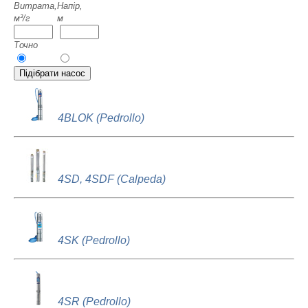
Витрата,
Напір,
м³/г
м
Точно
4BLOK (Pedrollo)
4SD, 4SDF (Calpeda)
4SK (Pedrollo)
4SR (Pedrollo)