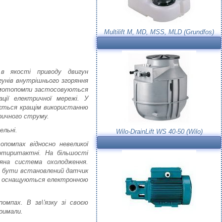
Multilift M, MD, MSS, MLD (Grundfos)
в якості приводу двигун
гунів внутрішнього згоряння
, мотопомпи застосовуються
ції електричної мережі. У
яється кращім використанню
ричного струму.
ельні.
Wilo-DrainLift WS 40-50 (Wilo)
помпах відносно невеликої
отиритактні. На більшості
яна система охолодження.
е бути встановлений датчик
мп оснащуються електронною
мпах. В зв\'язку зі своєю
римали.