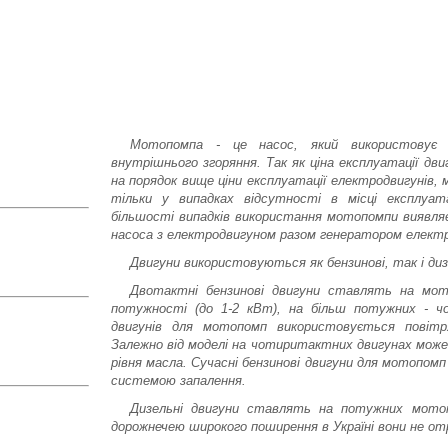
Мотопомпа - це насос, який використовує 
внутрішнього згоряння. Так як ціна експлуатації дви
на порядок вище ціни експлуатації електродвигунів
тільки у випадках відсутності в місці експлуата
більшості випадків використання мотопомпи виявл
насоса з електродвигуном разом генератором елект
Двигуни використовуються як бензинові, так і диз
Двотактні бензинові двигуни ставлять на мото
потужності (до 1-2 кВт), на більш потужних - ч
двигунів для мотопомп використовується повітр
Залежно від моделі на чотиритактних двигунах мож
рівня масла. Сучасні бензинові двигуни для мотопо
системою запалення.
Дизельні двигуни ставлять на потужних мотопо
дорожнечею широкого поширення в Україні вони не от