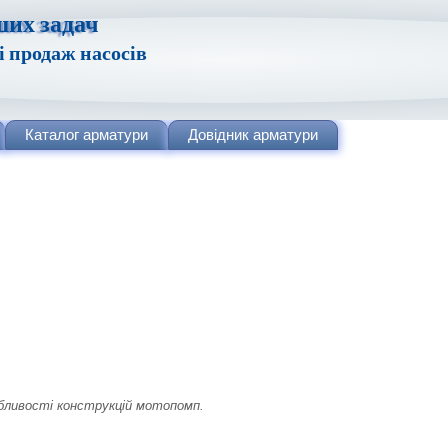
ших задач
і продаж насосів
Каталог
арматури
Довідник
арматури
собливості конструкцій мотопомп.