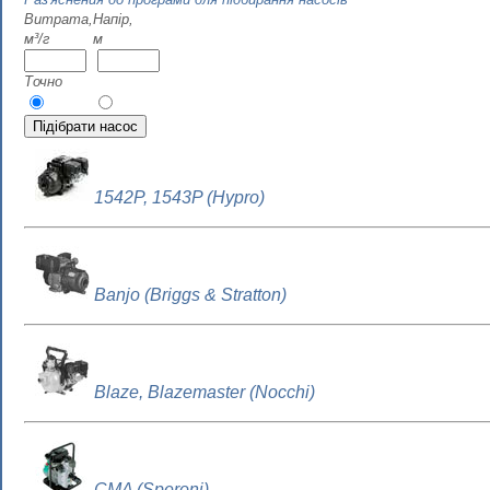
Витрата,
Напір,
м³/г
м
Точно
1542P, 1543P (Hypro)
Banjo (Briggs & Stratton)
Blaze, Blazemaster (Nocchi)
CMA (Speroni)