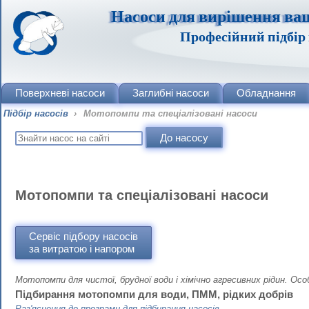
Насоси для вирішення ва
Професійний підбір 
Поверхневі насоси
Заглибні насоси
Обладнання
Підбір насосів
›
Мотопомпи та спеціалізовані насоси
Мотопомпи та спеціалізовані насоси
Сервіс підбору насосів
за витратою і напором
Мотопомпи для чистої, брудної води і хімічно агресивних рідин. О
Підбирання мотопомпи для води, ПММ, рідких добрів
Раз'яснения до програми для підбирання насосів