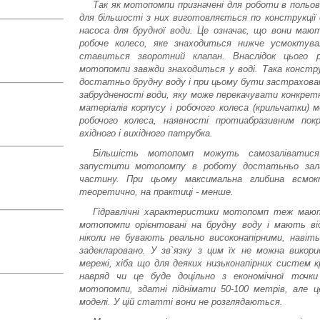
Так як мотопомпи призначені для роботи в польо
для більшості з них виготовляється по конструкції
насоса для брудної води. Це означає, що вони маю
робоче колесо, яке знаходиться нижче усмоктува
ставиться зворотний клапан. Внаслідок цього р
мотопомпи завжди знаходиться у воді. Така констру
достатньо брудну воду і при цьому бути застрахован
забрудненості води, яку може перекачувати конкрет
матеріалів корпусу і робочого колеса (крильчатки) м
робочого колеса, наявності протиабразивним по
вхідного і вихідного патрубка.
Більшість мотопомп можуть самозаліватис
запустити мотопомпу в роботу достатьньо зал
частину. При цьому максимальна глибина всмо
теоретично, на практиці - менше.
Гідравлічні характеристики мотопомп теж мают
мотопомпи орієнтовані на брудну воду і мають ві
ніколи не бувають реально високонапірними, навіть
задекларовано. У зв`язку з цим їх не можна викор
мережі, хіба що для деяких низьконапірних систем 
навряд чи це буде доцільно з економічної точки
мотопомпи, здатні піднімати 50-100 метрів, але це
моделі. У цій статті вони не розглядаються.