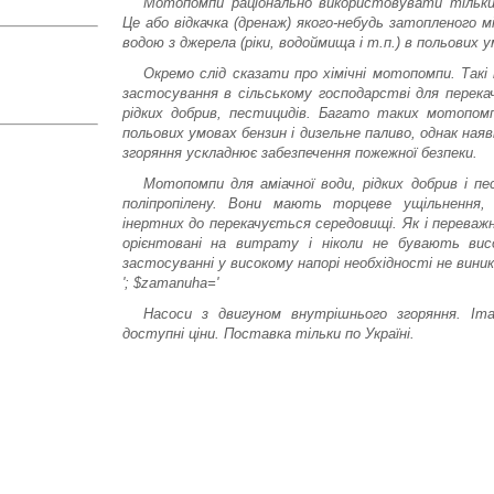
Мотопомпи раціонально використовувати тільки
Це або відкачка (дренаж) якого-небудь затопленого м
водою з джерела (ріки, водоймища і т.п.) в польових у
Окремо слід сказати про хімічні мотопомпи. Так
застосування в сільському господарстві для перекач
рідких добрив, пестицидів. Багато таких мотопом
польових умовах бензин і дизельне паливо, однак ная
згоряння ускладнює забезпечення пожежної безпеки.
Мотопомпи для аміачної води, рідких добрив і п
поліпропілену. Вони мають торцеве ущільнення,
інертних до перекачується середовищі. Як і перева
орієнтовані на витрату і ніколи не бувають висо
застосуванні у високому напорі необхідності не виник
'; $zamanuha='
Насоси з двигуном внутрішнього згоряння. Італі
доступні ціни. Поставка тільки по Україні.