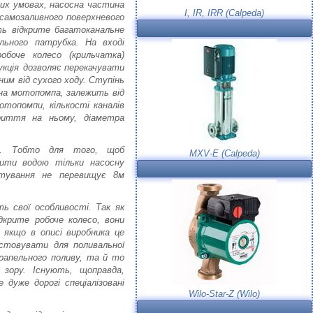
вих умовах, насосна частина
I, IR, IRR (Calpeda)
 самозаливного поверхневого
ть відкрите багатоканальне
льного патрубка. На вході
обоче колесо (крильчатка)
кція дозволяє перекачувати
им від сухого ходу. Ступінь
на мотопомпа, залежить від
отопомпи, кількості каналів
криття на ньому, діаметра
я. Тобто для того, щоб
MXV-E (Calpeda)
ити водою тільки насосну
ктування не перевищує 8м
ь свої особливості. Так як
дкрите робоче колесо, вони
 якщо в описі виробника це
истовувати для поливальної
крапельного поливу, та й то
 зору. Існують, щоправда,
 дуже дорогі спеціалізовані
Wilo-Star-Z (Wilo)