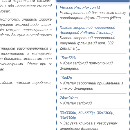
 двом гідравлічним схемам.
ісця або наповнення ємності
Flexcon Pro, Flexcon M
мовах.
Розширювальний бак низького тиску
виробництва фірми Flamco (Нідер...
і мотопомпи знайшли широке
ування аміачної води, інших
Клапан зворотний поворотний
пів можуть перекачувати в
фланцевий Zetkama (Польща)
вність двигуна внутрішнього
Клапан зворотний поворотний
чавунний фланцевий арт. 302
естицидів виготовляються з
Zetkama (...
 виготовлене з матеріалів
15нж58бк
жна більшість мотопомп вони
> Кран запірний прямоточний
конапірними. Однак при їх
фланцевий
ає.
16ч42р
йські, німецькі виробники,
> Клапан зворотний приймальний з
сіткою фланцевий
24нж24ст
> Клапан запірний
30ч330бр, 30ч530бр, 30ч730бр,
30ч930бр
> Засувка клинова з невисувним
шпинделем фланцева