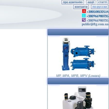
про компанію
акції
статті
контакти
по-русски
+380508132514
+380966980735
+380966980735
public@ftg.com.ua
MP, MPA, MPB, MPV (Lowara)