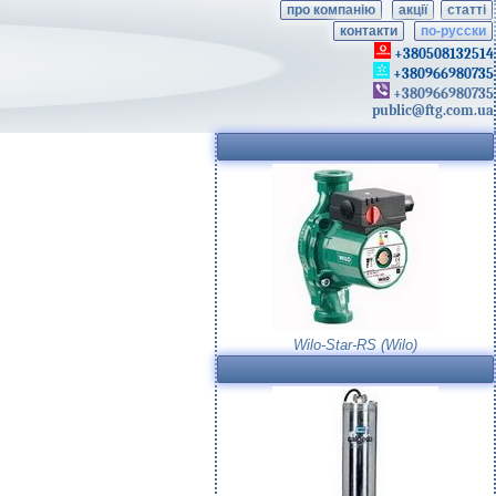
про компанію
акції
статті
контакти
по-русски
+380508132514
+380966980735
+380966980735
public@ftg.com.ua
Wilo-Star-RS (Wilo)