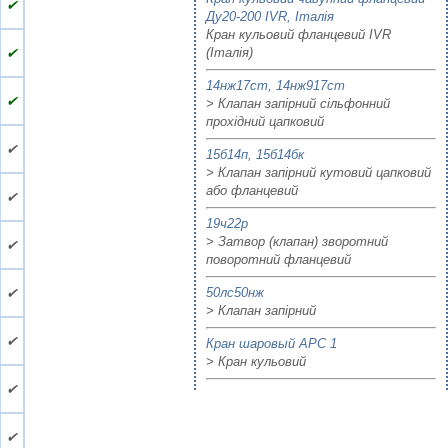
✔
Ду20-200 IVR, Італія
Кран кульовий фланцевий IVR
✔
(Італія)
14нж17ст, 14нж917ст
✔
> Клапан запірний сільфонний
прохідний цапковий
✔
15б14п, 15б14бк
> Клапан запірний кутовий цапковий
або фланцевий
✔
19ч22р
> Затвор (клапан) зворотний
✔
поворотний фланцевий
✔
50лс50нж
> Клапан запірний
✔
Кран шаровый АРС 1
> Кран кульовий
✔
✔