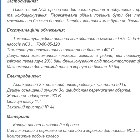
Застосування:
Насоси серії NC3 призначені для застосування в побутових і 
та кондиціонування. Перекачувана рідина повинна бути без тв
максимально близька до води. Твердих частинок має бути не більш
Експлуатаційні обмеження:
Температура рідини повинна знаходитися в межах від +5° С до +11
насосів NC3 ... 70-80-85-120.
Температура навколишнього повітря не більше +40° С.
Допустима максимальна кількість гліколю в рідини, яка перекач
гліколю перевищує 20% дані функціонування слід проконтролювати)
Максимально допустимий тиск в корпусі не більше 10 бар.
Електродвигун:
Асинхронний 2-х полюсний електродвигун, частота 50 Гц
Двигун оснащений ручним 3-х швидкісним перемикачем обертів.
Живлення: однофазне 230 В
Ізоляція класу "Н"
Захисний пристрій IP 44
Матеріали:
Корпус насоса виконаний з бронзи
Вал виконаний з нержавіючої сталі або з кераміки для насосів NC3 ...
Композитне робоче колесо