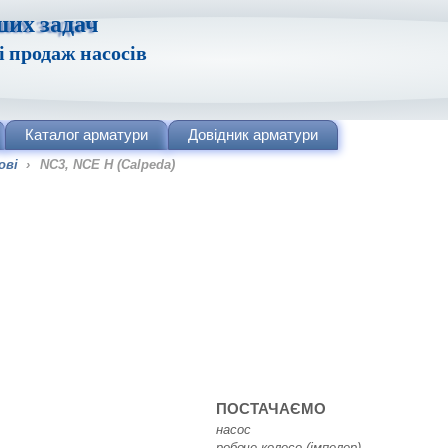
ших задач
і продаж насосів
Каталог
арматури
Довідник
арматури
ові
›
NC3, NCE H (Calpeda)
ПОСТАЧАЄМО
насос
робоче колесо (імпелер)