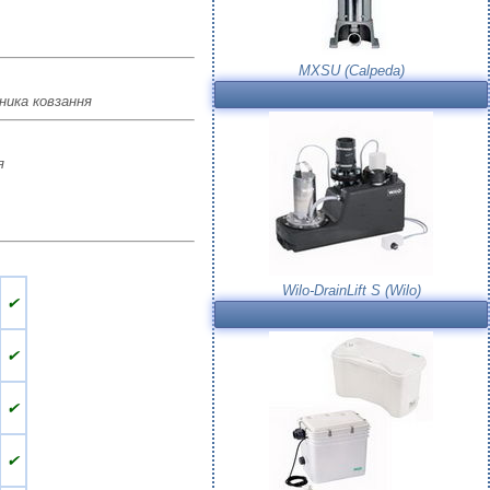
MXSU (Calpeda)
ника ковзання
я
Wilo-DrainLift S (Wilo)
✔
✔
✔
✔