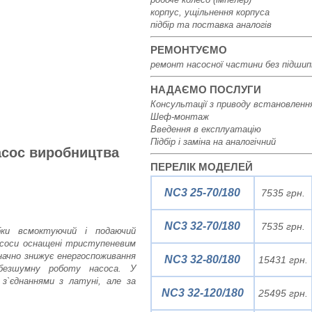
корпус, ущільнення корпуса
підбір та поставка аналогів
РЕМОНТУЄМО
ремонт насосної частини без підшип
НАДАЄМО ПОСЛУГИ
Консультації з приводу встановленн
Шеф-монтаж
Введення в експлуатацію
Підбір і заміна на аналогічний
асос виробництва
ПЕРЕЛІК МОДЕЛЕЙ
NC3 25-70/180
7535 грн.
NC3 32-70/180
7535 грн.
бки всмоктуючий і подаючий
асоси оснащені триступеневим
ачно знижує енергоспоживання
NC3 32-80/180
15431 грн.
 безшумну роботу насоса. У
з`єднаннями з латуні, але за
NC3 32-120/180
25495 грн.