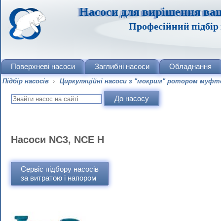
Насоси для вирішення ва
Професійний підбір 
Поверхневі насоси
Заглибні насоси
Обладнання
Підбір насосів
›
Циркуляційні насоси з "мокрим" ротором муфт
Насоси NC3, NCE H
Сервіс підбору насосів
за витратою і напором