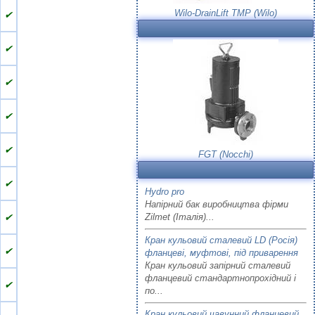
Wilo-DrainLift TMP (Wilo)
✔
✔
✔
✔
✔
FGT (Nocchi)
✔
Hydro pro
Напірний бак виробництва фірми
✔
Zilmet (Італія)...
Кран кульовий сталевий LD (Росія)
✔
фланцеві, муфтові, під приварення
Кран кульовий запірний сталевий
фланцевий стандартнопрохідний і
✔
по...
Кран кульовий чавунний фланцевий