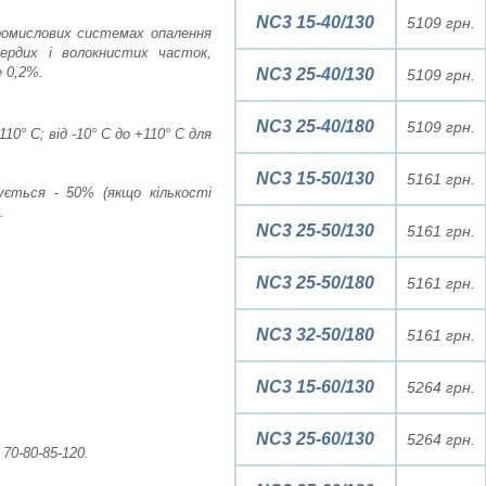
NC3 15-40/130
5109 грн.
промислових системах опалення
ердих і волокнистих часток,
е 0,2%.
NC3 25-40/130
5109 грн.
NC3 25-40/180
5109 грн.
0° С; від -10° С до +110° С для
NC3 15-50/130
5161 грн.
ується - 50% (якщо кількості
.
NC3 25-50/130
5161 грн.
NC3 25-50/180
5161 грн.
NC3 32-50/180
5161 грн.
NC3 15-60/130
5264 грн.
NC3 25-60/130
5264 грн.
 70-80-85-120.