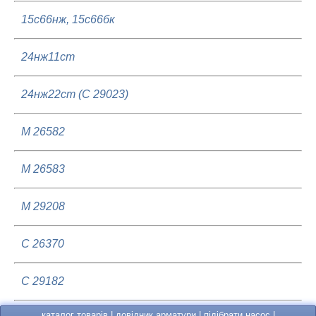
15с66нж, 15с66бк
24нж11ст
24нж22ст (С 29023)
М 26582
М 26583
М 29208
С 26370
С 29182
каталог товарів
|
довідник арматури
|
підібрати насос
|