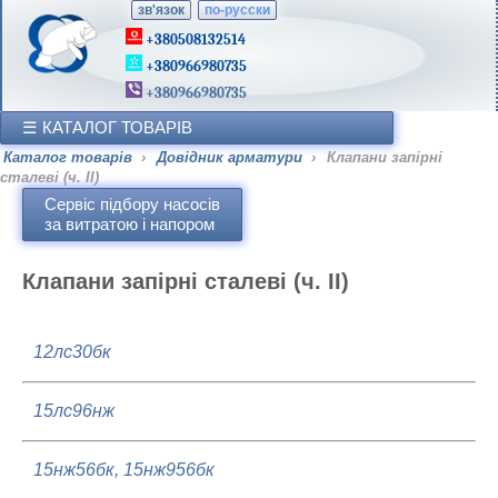
зв'язок
по-русски
+380508132514
+380966980735
+380966980735
КАТАЛОГ ТОВАРІВ
Каталог товарів
›
Довідник арматури
›
Клапани запірні
сталеві (ч. ІІ)
Сервіс підбору насосів
за витратою і напором
Клапани запірні сталеві (ч. ІІ)
12лс30бк
15лс96нж
15нж56бк, 15нж956бк