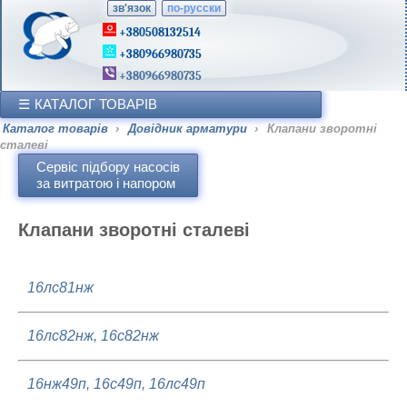
зв'язок
по-русски
+380508132514
+380966980735
+380966980735
КАТАЛОГ ТОВАРІВ
Каталог товарів
›
Довідник арматури
›
Клапани зворотні
сталеві
Сервіс підбору насосів
за витратою і напором
Клапани зворотні сталеві
16лс81нж
16лс82нж, 16с82нж
16нж49п, 16с49п, 16лс49п