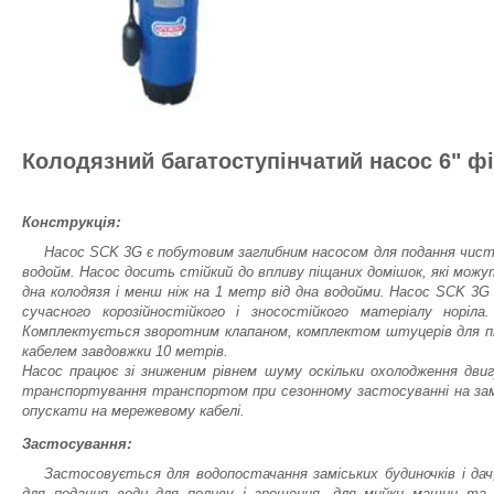
Колодязний багатоступінчатий насос 6" ф
Конструкція:
Насос SCK 3G є побутовим заглибним насосом для подання чистої 
водойм. Насос досить стійкий до впливу піщаних домішок, які можут
дна колодязя і менш ніж на 1 метр від дна водойми. Насос SCK 3
сучасного корозійностійкого і зносостійкого матеріалу норіл
Комплектується зворотним клапаном, комплектом штуцерів для пі
кабелем завдовжки 10 метрів.
Насос працює зі зниженим рівнем шуму оскільки охолодження двиг
транспортування транспортом при сезонному застосуванні на заміс
опускати на мережевому кабелі.
Застосування:
Застосовується для водопостачання заміських будиночків і да
для подання води для поливу і зрошення, для мийки машин та і