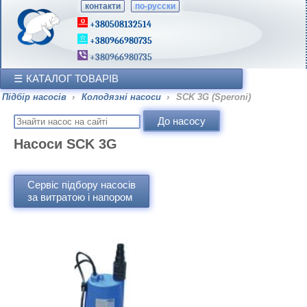
контакти
по-русски
+380508132514
+380966980735
+380966980735
КАТАЛОГ ТОВАРІВ
Підбір насосів
›
Колодязні насоси
›
SCK 3G (Speroni)
Насоси SCK 3G
Сервіс підбору насосів
за витратою і напором