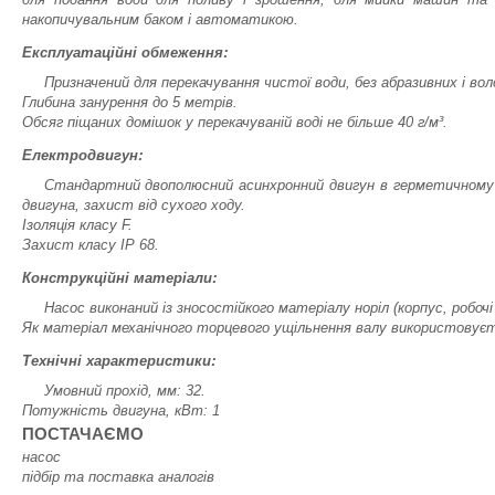
накопичувальним баком і автоматикою.
Експлуатаційні обмеження:
Призначений для перекачування чистої води, без абразивних і в
Глибина занурення до 5 метрів.
Обсяг піщаних домішок у перекачуваній воді не більше 40 г/м³.
Електродвигун:
Стандартний двополюсний асинхронний двигун в герметичному к
двигуна, захист від сухого ходу.
Ізоляція класу F.
Захист класу IP 68.
Конструкційні матеріали:
Насос виконаний із зносостійкого матеріалу норіл (кopпyc, робочі
Як матеріал механічного торцевого ущільнення валу використовуєть
Технічні характеристики:
Умовний прохід, мм: 32.
Потужність двигуна, кВт: 1
ПОСТАЧАЄМО
насос
підбір та поставка аналогів