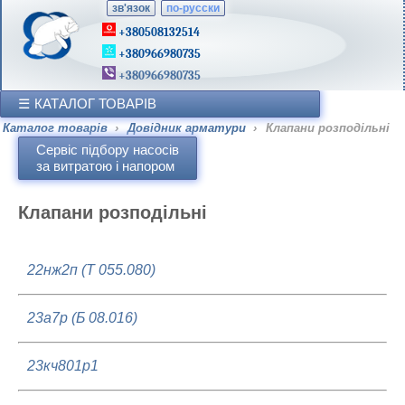
зв'язок
по-русски
+380508132514
+380966980735
+380966980735
КАТАЛОГ ТОВАРІВ
Каталог товарів
›
Довідник арматури
›
Клапани розподільні
Сервіс підбору насосів
за витратою і напором
Клапани розподільні
22нж2п (Т 055.080)
23а7р (Б 08.016)
23кч801р1