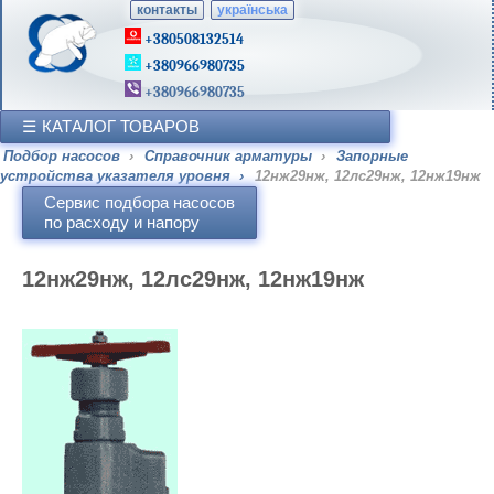
контакты
українська
+380508132514
+380966980735
+380966980735
КАТАЛОГ ТОВАРОВ
Подбор насосов
›
Справочник арматуры
›
Запорные
устройства указателя уровня
›
12нж29нж, 12лс29нж, 12нж19нж
Сервис подбора насосов
по расходу и напору
12нж29нж, 12лс29нж, 12нж19нж