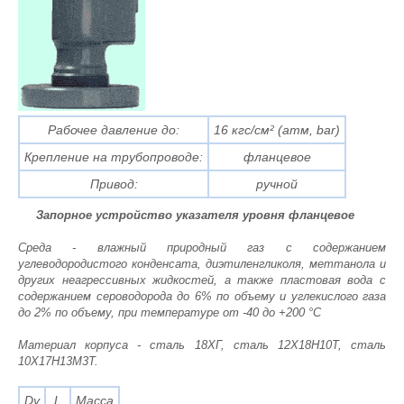
Рабочее давление до:
16 кгс/см² (атм, bar)
Крепление на трубопроводе:
фланцевое
Привод:
ручной
Запорное устройство указателя уровня фланцевое
Среда - влажный природный газ с содержанием
углеводородистого конденсата, диэтиленгликоля, меттанола и
других неагрессивных жидкостей, а также пластовая вода с
содержанием сероводорода до 6% по объему и углекислого газа
до 2% по объему, при температуре от -40 до +200 °С
Материал корпуса - сталь 18ХГ, сталь 12Х18Н10Т, сталь
10Х17Н13М3Т.
Dy
L
Масса