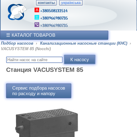
контакты
українська
+380508132514
+380966980735
+380966980735
КАТАЛОГ ТОВАРОВ
Подбор насосов
›
Канализационные насосные станции (КНС)
›
VACUSYSTEM 85 (Nocchi)
Станция VACUSYSTEM 85
Сервис подбора насосов
по расходу и напору