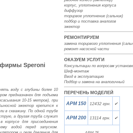
корпус, уплотнения корпуса
диффузор
торцовое уплотнение (сальник)
подбор и поставка аналогов
эжектор
РЕМОНТИРУЕМ
замена торцового уплотнения (сальн
ремонт насосной части
ОКАЗУЕМ УСЛУГИ
фирмы Speroni
Консультации по вопросам установк
Шеф-монтаж
Ввод в эксплуатацию
Подбор и замена на аналогичный
ять воду с глубины более 10
ПЕРЕЧЕНЬ МОДЕЛЕЙ
ом предназначен для подъема
сасывания 10-15 метров), при
APM 150
12432 грн.
✔
Выносной эжектор крепится к
ли в скважину. По одной трубе
струю, а другая труба служит
APM 200
13114 грн.
✔
в корпусе для присоединения
ему водой перед запуском.
улятором и реле давления для
APM 75