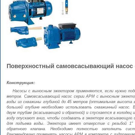
Поверхностный самовсасывающий насос 
Конструкция:
Насосы с выносным эжектором применяются, если нужно подн
метров. Самовсасывающий насос серии APM с выносным эжектор
воды из скважины глубиной до 45 метров (оптимальная высота в
большей глубине необходимо использовать скважинный насос. 
двум трубам (всасывающей и обратной) и спускается в колодец и
воду опускают вниз, чтобы создавать в эжекторе всасывающую 
для подъема воды. Эжектора имеет отверстие с резьбой 1" 
обратного клапана. Необходимо полностью заполнить сист
Рекомендовано применять насосы APM в комплекте с гидроаккум