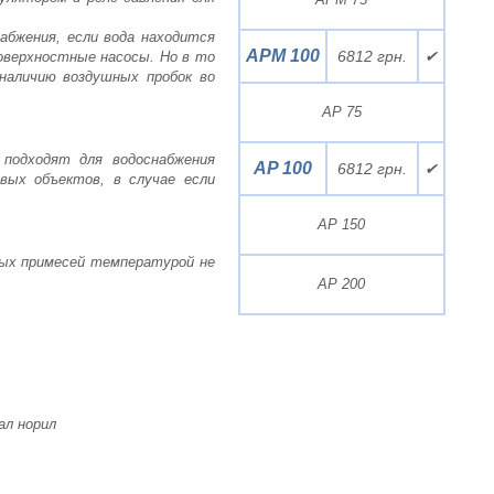
бжения, если вода находится
APM 100
6812 грн.
✔
оверхностные насосы. Но в то
наличию воздушных пробок во
AP 75
подходят для водоснабжения
AP 100
6812 грн.
✔
вых объектов, в случае если
AP 150
ных примесей температурой не
AP 200
ал норил