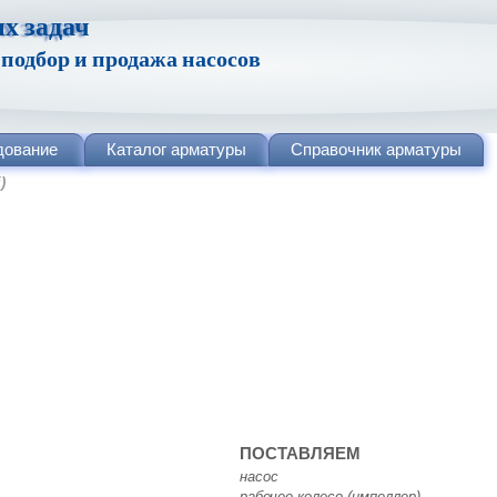
х задач
одбор и продажа насосов
дование
Каталог
арматуры
Справочник
арматуры
)
ПОСТАВЛЯЕМ
насос
рабочее колесо (импеллер)