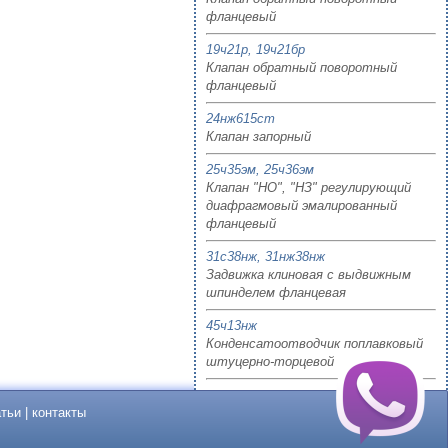
фланцевый
19ч21р, 19ч21бр
Клапан обратный поворотный
фланцевый
24нж615ст
Клапан запорный
25ч35эм, 25ч36эм
Клапан "НО", "НЗ" регулирующий
диафрагмовый эмалированный
фланцевый
31с38нж, 31нж38нж
Задвижка клиновая с выдвижным
шпинделем фланцевая
45ч13нж
Конденсатоотводчик поплавковый
штуцерно-торцевой
атьи
|
контакты