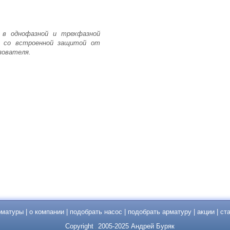
 в однофазной и трехфазной
ли со встроенной защитой от
зователя.
рматуры
|
о компании
|
подобрать насос
|
подобрать арматуру
|
акции
|
ст
Copyright
2005-2025 Андрей Буряк