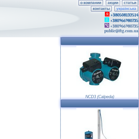
о компании
акции
статьи
контакты
українська
+380508132514
+380966980735
+380966980735
public@ftg.com.ua
NCD3 (Calpeda)