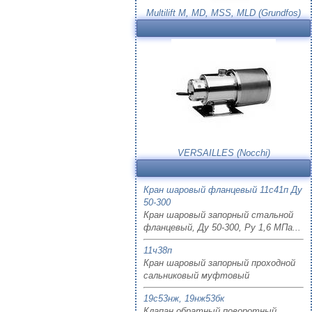
Multilift M, MD, MSS, MLD (Grundfos)
VERSAILLES (Nocchi)
Кран шаровый фланцевый 11с41п Ду
50-300
Кран шаровый запорный стальной
фланцевый, Ду 50-300, Ру 1,6 МПа...
11ч38п
Кран шаровый запорный проходной
сальниковый муфтовый
19с53нж, 19нж53бк
Клапан обратный поворотный