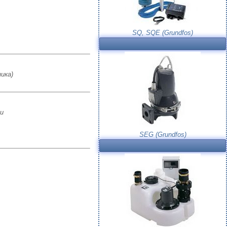
SQ, SQE (Grundfos)
ика)
и
SEG (Grundfos)