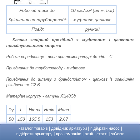
Робочий тиск до:
10 кгс/см² (атм, bar)
Кріплення на трубопроводі:
муфтове,цапкове
Повід:
ручний
Клапан запірний прохідний з муфтовим і цапковим
приєднувальними кінцями
Робоче середовище - вода при температурі до +50 ° С
Приєднання до трубопроводу - муфтове
Приєднання до шлангу з брандспойтом - цапковє із зовнішнім
різьбленням G2-B
Матеріал корпусу - латунь ЛЦ40Сд
Dy
L
Hmax
Нmin
Маса
50
150
165,5
153
2,67
каталог товарів
|
довідник арматури
|
підібрати насос
|
підібрати арматуру
|
про компанію
|
акції
|
статті
|
зв'язок