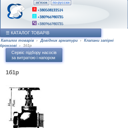
зв'язок
по-русски
+380508132514
+380966980735
+380966980735
КАТАЛОГ ТОВАРІВ
Каталог товарів
›
Довідник арматури
›
Клапани запірні
бронзові
›
1б1р
Сервіс підбору насосів
за витратою і напором
1б1р