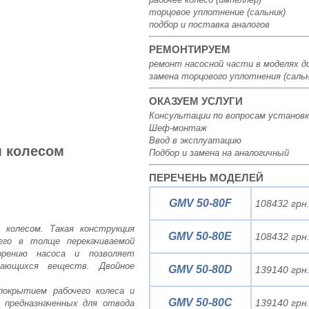
торцовое уплотнение (сальник)
подбор и поставка аналогов
РЕМОНТИРУЕМ
ремонт насосной части в моделях д
замена торцового уплотнения (сальн
ОКАЗУЕМ УСЛУГИ
Консультации по вопросам установк
Шеф-монтаж
Ввод в эксплуатацию
м колесом
Подбор и замена на аналогичный
ПЕРЕЧЕНЬ МОДЕЛЕЙ
GMV 50-80F
108432 грн
колесом. Такая конструкция
GMV 50-80E
108432 грн
 его в толще перекачиваемой
орению насоса и позволяет
дающихся веществ. Двойное
GMV 50-80D
139140 грн
окрытием рабочего колеса и
GMV 50-80C
139140 грн
 предназначенных для отвода