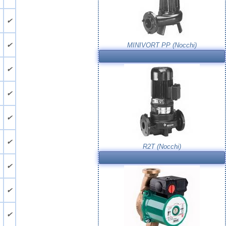
.
✔
.
✔
MINIVORT PP (Nocchi)
.
✔
.
✔
.
✔
.
✔
R2T (Nocchi)
.
✔
.
✔
.
✔