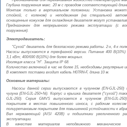
Глубина погружения макс. 20 м с проводом соответствующей длин
Монтаж только в вертикальном положении. Установка может
стойкой, с коленом) и неподвижная (на специальной авто
оснащенные кожухом для охлаждения двигателя могут устанавлив
Предназначен для непрерывного режима эксплуатации (с в
погружения).
Электродвигатель:
"Сухой" двигатель для безопасного режима работы. 2-х, 4-х пол
Насосы выпускаются в трехфазной версии. Питание 400 В(10%)
3,1 кВт; 400/690 В(10%) для более мощных.
Изоляция класса "Н". Защита IP 68.
Количество включений в час не более 15, необходимы регулярные 
В комплект поставки входит кабель H07RN-F, длина 10 м.
Основные материалы:
Насосы данной серии выпускаются в чугунном (EN-GJL-250) 
чугуна (EN-GJL-250+Ni). Корпус и крышка двигателя ("сухой") так
GJL-250). Серия GMVS выпускается в чугунном (EN-GJL-250
покрытием в местах повышенного износа, с рабочим колесом 
полиуретановым покрытием для повышенной устойчивости к абр
Вал нержавеющий (AISI 420B) и подшипники увеличенного р
эксплуатации.
В качестве материалов неподвижного механическое 