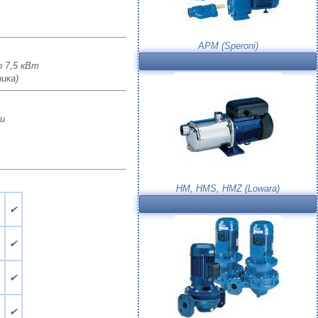
APM (Speroni)
о 7,5 кВт
ика)
и
HM, HMS, HMZ (Lowara)
.
✔
.
✔
.
✔
.
✔