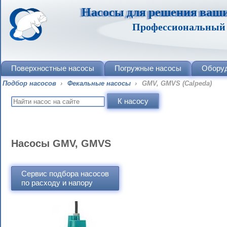
Насосы для решения ваши
Профессиональный п
Поверхностные насосы
Погружные насосы
Обору
Подбор насосов
›
Фекальные насосы
›
GMV, GMVS (Calpeda)
Насосы GMV, GMVS
Сервис подбора насосов
по расходу и напору