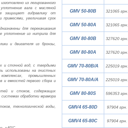
 изготовлено из легированного
 уплотнение вала с масляной
GMV 50-80B
321065 грн
ие защищает гидравлику от
и примесями, увеличивая срок
GMV 50-80A
321065 грн
назначены для перекачивания
е уплотнение из нитрила для
GMV 80-80B
327620 грн
лики и двигателя из бронзы,
GMV 80-80A
327620 грн
ых и сточной вод, с твердыми
GMV 70-80B/A
225019 грн
ть использованы на очистных
 комплексах, промышленных
GMV 70-80A/A
225019 грн
в и емкостей первого сбора и
стей и стоков, содержащих
GMV 80-80S
596353 грн
в системах обработки мрамора
оков, технологической воды,
GMV4 65-80D
97904 грн.
GMV4 65-80C
97904 грн.
с. +40°C.