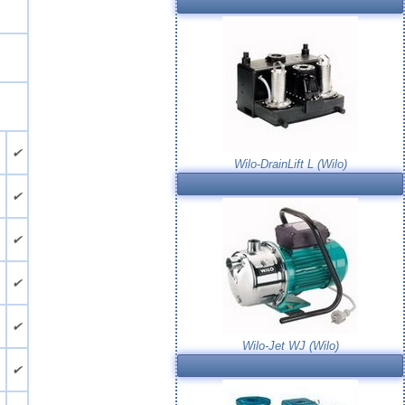
.
✔
Wilo-DrainLift L (Wilo)
.
✔
.
✔
.
✔
.
✔
Wilo-Jet WJ (Wilo)
.
✔