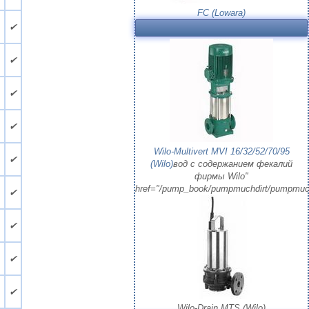
FC (Lowara)
.
✔
.
✔
.
✔
.
✔
Wilo-Multivert MVI 16/32/52/70/95
.
✔
(Wilo)
вод с содержанием фекалий
фирмы Wilo"
href="/pump_book/pumpmuchdirt/pumpmuc
.
✔
.
✔
✔
✔
Wilo-Drain MTS (Wilo)