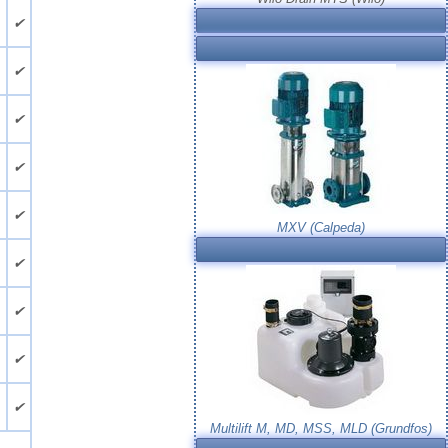
.
✔
.
✔
.
✔
.
✔
.
✔
MXV (Calpeda)
.
✔
.
✔
.
✔
.
✔
Multilift M, MD, MSS, MLD (Grundfos)