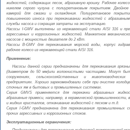
жидкостей, содержащих песок, абразивную крошку. Рабочее колесо
никелем серого чугуна с полиуретановым покрытием. Двойное
камерой для смазки и охлаждения. Полиуретановое покрыт
повышенного износа при перекачивании жидкостей с абразивным
службы насоса и сокращая затраты на эксплуатацию.
Насосы I-GMV выполнены из нержавеющей стали AISI 316 и пред
агрессивных и коррозионных жидкостей. Манжетное механическо
насосов с мощностью двигателя до 2 кВт.
Насосы B-GMV для перекачивания морской воды, корпус гидрав
рабочее колесо из нержавеющей стали AISI 316.
Применение:
Насосы данной серии предназначены для перекачивания грязн
(диаметром до 50 мм)или волокнистыми частицами. Могут бы
сооружениях, сельскохозяйственных и животноводческих
предприятиях. Хорошо зарекомендовали себя при очистке колодце
сточных ям в бытовых и промышленных системах.
Серия GMVS применяется для перекачки абразивных жидко
абразивные примеси, например, в керамической промышленности, 
и жидких кристаллов, откачивание жидкостей с песком и т.д.
Серия I-GMV предназначена для перекачивания промышленных ст
прочих агрессивных и коррозионных стоков.
Эксплуатационные ограничения:
Предназначены для перекачивания жидкостей температурой мак