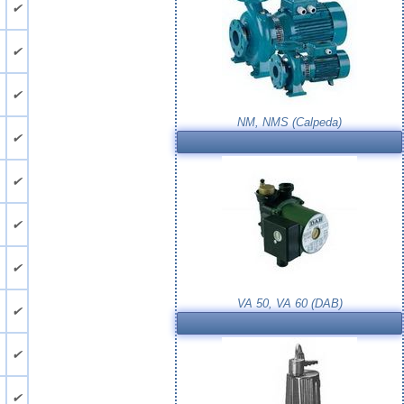
.
✔
.
✔
.
✔
NM, NMS (Calpeda)
.
✔
.
✔
.
✔
.
✔
VA 50, VA 60 (DAB)
.
✔
.
✔
.
✔