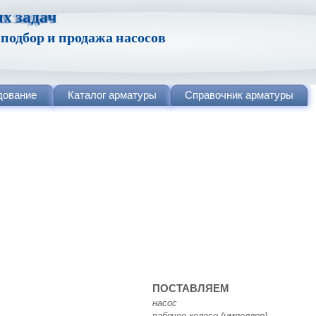
х задач
одбор и продажа насосов
дование
Каталог
арматуры
Справочник
арматуры
ПОСТАВЛЯЕМ
насос
рабочее колесо (импеллер)