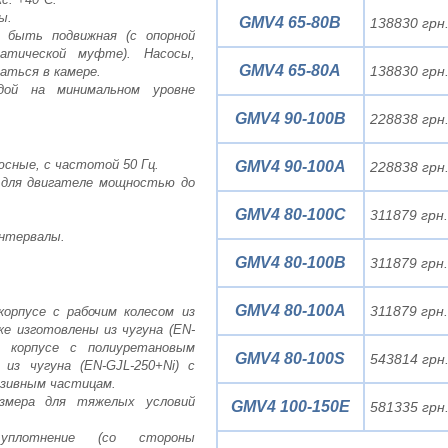
ы.
GMV4 65-80B
138830 грн
 быть подвижная (с опорной
матической муфте). Насосы,
GMV4 65-80A
138830 грн
аться в камере.
одой на минимальном уровне
GMV4 90-100B
228838 грн
юсные, с частотой 50 Гц.
GMV4 90-100A
228838 грн
 для двигателе мощностью до
GMV4 80-100C
311879 грн
интервалы.
GMV4 80-100B
311879 грн
GMV4 80-100A
311879 грн
корпусе с рабочим колесом из
же изготовлены из чугуна (EN-
) корпусе с полиуретановым
GMV4 80-100S
543814 грн
из чугуна (EN-GJL-250+Ni) с
азивным частицам.
азмера для тяжелых условий
GMV4 100-150E
581335 грн
уплотнение (со стороны