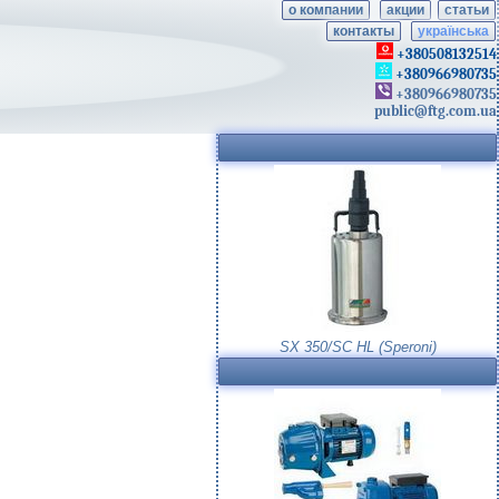
о компании
акции
статьи
контакты
українська
+380508132514
+380966980735
+380966980735
public@ftg.com.ua
SX 350/SC HL (Speroni)