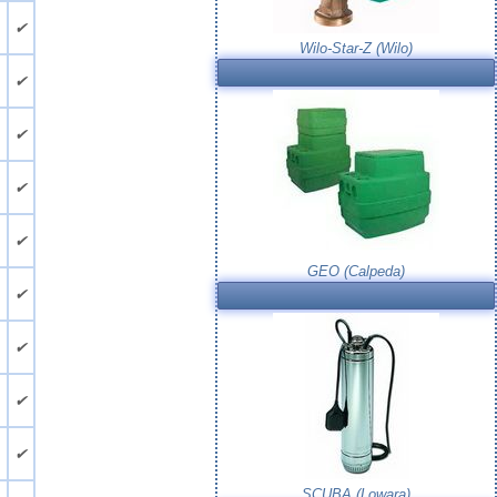
.
✔
Wilo-Star-Z (Wilo)
.
✔
.
✔
.
✔
.
✔
GEO (Calpeda)
.
✔
.
✔
.
✔
.
✔
SCUBA (Lowara)