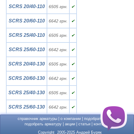
SCRS 20/40-110
6505 грн.
✔
SCRS 20/60-110
6642 грн.
✔
SCRS 25/40-110
6505 грн.
✔
SCRS 25/60-110
6642 грн.
✔
SCRS 20/40-130
6505 грн.
✔
SCRS 20/60-130
6642 грн.
✔
SCRS 25/40-130
6505 грн.
✔
SCRS 25/60-130
6642 грн.
✔
справочник арматуры
|
о компании
|
подобрать насос
|
подобрать арматуру
|
акции
|
статьи
|
контакты
Copyright
2005-2025 Андрей Буряк