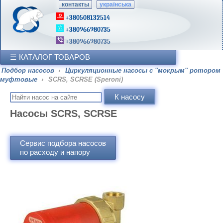
контакты
українська
+380508132514
+380966980735
+380966980735
КАТАЛОГ ТОВАРОВ
Подбор насосов
›
Циркуляционные насосы с "мокрым" ротором
муфтовые
›
SCRS, SCRSE (Speroni)
Насосы SCRS, SCRSE
Сервис подбора насосов
по расходу и напору