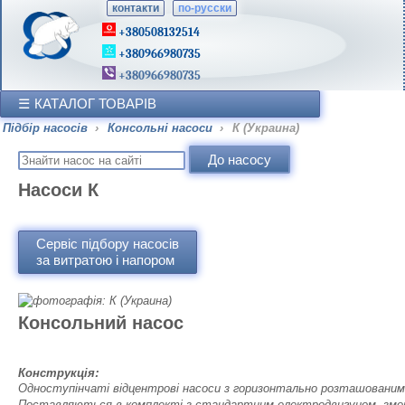
контакти
по-русски
+380508132514
+380966980735
+380966980735
КАТАЛОГ ТОВАРІВ
Підбір насосів
›
Консольні насоси
›
К (Украина)
Насоси К
Сервіс підбору насосів
за витратою і напором
Консольний насос
Конструкція:
Одноступінчаті відцентрові насоси з горизонтально розташовани
Поставляються в комплекті з стандартним електродвигуном, змонтова