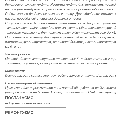
допомогою пружної муфти. Рознімна муфта дає можливість провод
насоса рекомендується проводити із застосуванням вібровставок.
Робоче колесо дводискове закритого типу. Для відведення можливих
насоса передбачені спеціальні дренажні отвори.
Випускаються в двох варіантах ущільнення вала для різних умов ек
- защільникове ущільнення для перекачування рідин температурою д
- торцеве ущільнення для перекачування рідин температурою до +1
Призначені в основному для перекачування рідин, холодних і гарячих
температурних параметрів, наявності домішок, і інших параметрів
(а, б, в, г).
Застосування:
Основні області застосування насосів серії К: водопостачання у сф
зрошення; осушення; іригація та інше аналогічне застосування.
Матеріали:
Корпус насоса і кришка корпусу, робоче колесо з чавуну. Вал насос
Експлуатаційні обмеження:
Призначені для перекачування води чистої або рідин, за своїми хар
розміром часток не більше 0, 2 мм, з показником рН 6-9, температур
ПОСТАЧАЄМО
підбір та поставка аналогів
РЕМОНТУЄМО