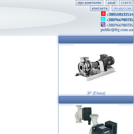
про компанію
акції
статті
контакти
по-русски
+380508132514
+380966980735
+380966980735
public@ftg.com.ua
3P (Ebara)