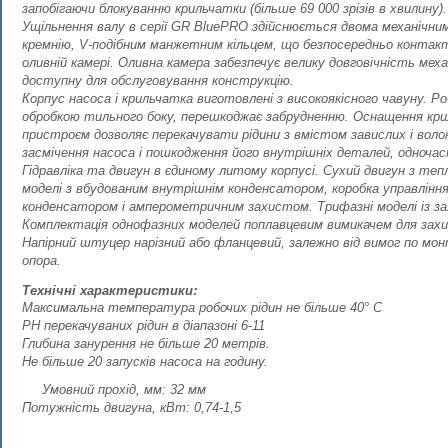
запобігаючи блокуванню крильчатки (більше 69 000 зрізів в хвилину).
Ущільнення валу в серії GR BluePRO здійснюється двома механічним
кремнію, V-подібним манжетним кільцем, що безпосередньо контак
оливній камері. Оливна камера забезпечує велику довговічність меха
доступну для обслуговування конструкцію.
Корпус насоса і крильчатка виготовлені з високоякісного чавуну. Ро
обробкою тильного боку, перешкоджає забрудненню. Оснащення кр
пристроєм дозволяє перекачувати рідини з вмістом завислих і воло
засмічення насоса і пошкодження його внутрішніх деталей, одночасн
Гідравліка та двигун в єдиному литому корпусі. Сухий двигун з те
моделі з вбудованим внутрішнім конденсатором, коробка управління
конденсатором і амперометричним захистом. Трифазні моделі із за
Комплектація однофазних моделей поплавцевим вимикачем для захис
Напірний штуцер нарізний або фланцевий, залежно від вимог по мо
опора.
Технічні характеристики:
Максимальна температура робочих рідин не більше 40° С
РН перекачуваних рідин в діапазоні 6-11
Глибина занурення не більше 20 метрів.
Не більше 20 запусків насоса на годину.
Умовний прохід, мм: 32 мм
Потужність двигуна, кВт: 0,74-1,5