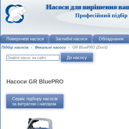
Насоси для вирішення ва
Професійний підбір 
Поверхневі насоси
Заглибні насоси
Обладнання
Підбір насосів
›
Фекальні насоси
›
GR BluePRO (Zenit)
Насоси GR BluePRO
Сервіс підбору насосів
за витратою і напором