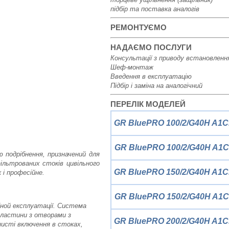
підбір та поставка аналогів
РЕМОНТУЄМО
НАДАЄМО ПОСЛУГИ
Консультації з приводу встановленн
Шеф-монтаж
Введення в експлуатацію
Підбір і заміна на аналогічний
ПЕРЕЛІК МОДЕЛЕЙ
GR BluePRO 100/2/G40H A1C
GR BluePRO 100/2/G40H A1C
 подрібнення, призначений для
ільтрованих стоків цивільного
GR BluePRO 150/2/G40H A1C
 і професійне.
GR BluePRO 150/2/G40H A1C
ной експлуатації. Система
пластини з отворами з
GR BluePRO 200/2/G40H A1C
нисті включення в стоках,