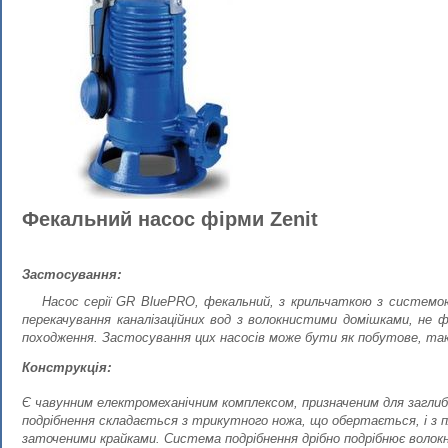
Фекальний насос фірми Zenit
Застосування:
Насос серії GR BluePRO, фекальний, з крильчаткою з системою
перекачування каналізаційних вод з волокнистими домішками, не ф
походження. Застосування цих насосів може бути як побутове, так
Конструкція:
Є чавунним електромеханічним комплексом, призначеним для заглиб
подрібнення складається з трикутного ножа, що обертається, і з 
заточеними крайками. Система подрібнення дрібно подрібнює волок