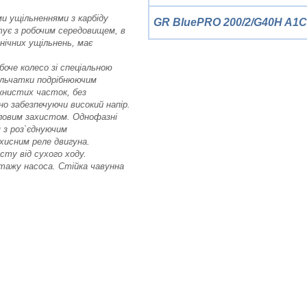
и ущільненнями з карбіду
GR BluePRO 200/2/G40H A1C
тує з робочим середовищем, в
нічних ущільнень, має
боче колесо зі спеціальною
ильчатки подрібнюючим
книстих часток, без
о забезпечуючи високий напір.
пловим захистом. Однофазні
 з роз`єднуючим
хисним реле двигуна.
ту від сухого ходу.
нтажу насоса. Стійка чавунна