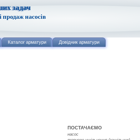
ших задач
і продаж насосів
Каталог
арматури
Довідник
арматури
ПОСТАЧАЄМО
насос
торцеве ущільнення (защільник)