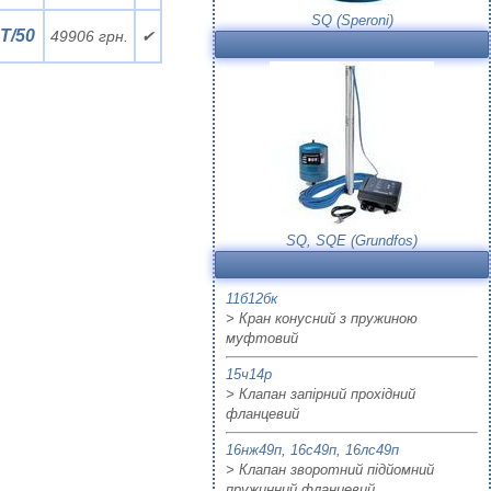
SQ (Speroni)
T/50
49906 грн.
✔
SQ, SQE (Grundfos)
11б12бк
> Кран конусний з пружиною
муфтовий
15ч14р
> Клапан запірний прохідний
фланцевий
16нж49п, 16с49п, 16лс49п
> Клапан зворотний підйомний
пружинний фланцевий