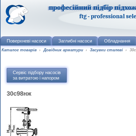
професійний підбір підхож
ftg - professional se
Поверхневі
насоси
Заглибні
насоси
Обладнання
Каталог товарів
›
Довідник арматури
›
Засувки сталеві
›
30
Сервіс підбору насосів
за витратою і напором
30с98нж