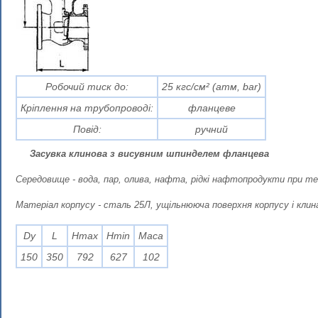
Робочий тиск до:
25 кгс/см² (атм, bar)
Кріплення на трубопроводі:
фланцеве
Повід:
ручний
Засувка клинова з висувним шпинделем фланцева
Середовище - вода, пар, олива, нафта, рідкі нафтопродукти при те
Матеріал корпусу - сталь 25Л, ущільнююча поверхня корпусу і клин
Dy
L
Hmax
Нmin
Маса
150
350
792
627
102