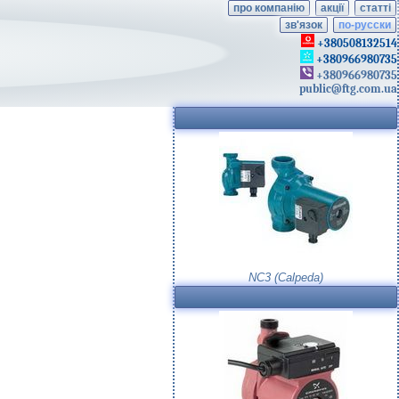
про компанію
акції
статті
зв'язок
по-русски
+380508132514
+380966980735
+380966980735
public@ftg.com.ua
NC3 (Calpeda)