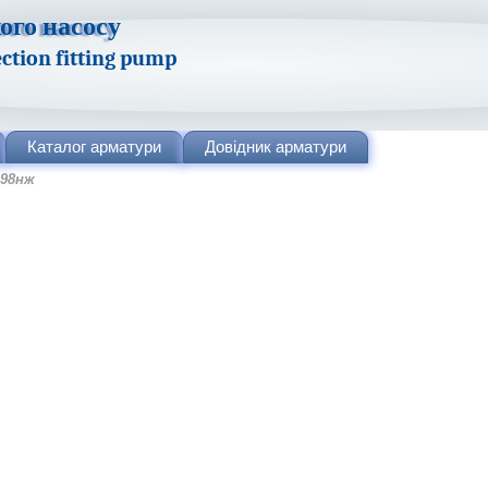
ого насосу
lection fitting pump
Каталог
арматури
Довідник
арматури
с98нж