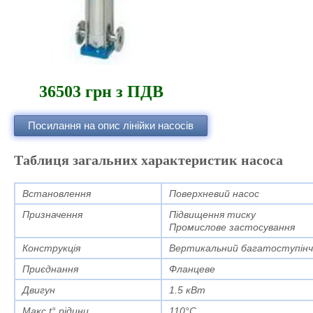
36503 грн з ПДВ
Посилання на опис лінійки насосів
Таблиця загальних характеристик насоса
Встановлення
Поверхневий насос
Призначення
Підвищення тиску
Промислове застосування
Конструкція
Вертикальний багатоступінч
Приєднання
Фланцеве
Двигун
1.5 кВт
Макс.t° рідини
110°C