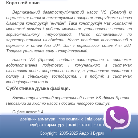
Короткий опис.
Вертикальний багатоступінчастий насос VS (Speroni) із
нержавіючої сталі зі всмоктуючим і напірним патрубками одного
діаметра конструкції "ін-лайн". Така конструкція має компактні
монтажні розміри і робить можливим установлення насоса на
горизонтальному трубопроводі. Насос оптимальний по
характеристикам ціна/якість. Насос повністю виготовлений з
нержавіючої сталі Aisi 304. Вал з нержавіючої сталі Aisi 303.
Торцеве ущільнення валу - графіт/кремній.
Насоси VS (Speroni) знайшли застосування в системах
водопостачання побутових і комунальних; в системах
підготовки води і зворотного осмосу; в установках зрошення і
поливу в сільському господарстві і в побуті; в системах
кондиціонування та ін.
Суб'єктивна думка фахівця.
Багатоступінчастий вертикальний насос VS фірми Speroni .
Непоганий за якістю насос і досить недорого коштує.
Оцінка якості: 4.
довідник арматури
|
про компанію
|
підібрати насос
|
підібрати арматуру
|
акції
|
статті
|
контакти
Copyright
2005-2025 Андрій Буряк