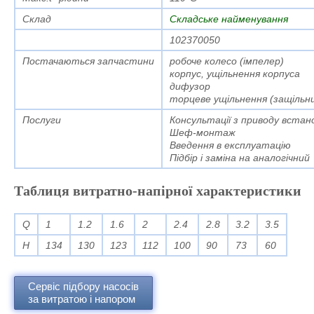
Склад
Складське найменування
102370050
Постачаються запчастини
робоче колесо (імпелер)
корпус, ущільнення корпуса
дифузор
торцеве ущільнення (защільн
Послуги
Консультації з приводу встан
Шеф-монтаж
Введення в експлуатацію
Підбір і заміна на аналогічний
Таблиця витратно-напірної характеристики
Q
1
1.2
1.6
2
2.4
2.8
3.2
3.5
H
134
130
123
112
100
90
73
60
Сервіс підбору насосів
за витратою і напором