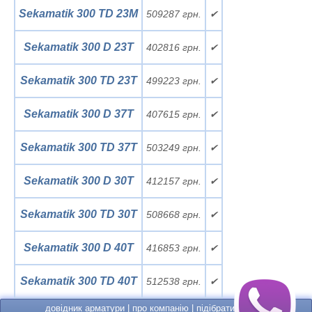
Sekamatik 300 TD 23M
509287 грн.
✔
Sekamatik 300 D 23T
402816 грн.
✔
Sekamatik 300 TD 23T
499223 грн.
✔
Sekamatik 300 D 37T
407615 грн.
✔
Sekamatik 300 TD 37T
503249 грн.
✔
Sekamatik 300 D 30T
412157 грн.
✔
Sekamatik 300 TD 30T
508668 грн.
✔
Sekamatik 300 D 40T
416853 грн.
✔
Sekamatik 300 TD 40T
512538 грн.
✔
довідник арматури
|
про компанію
|
підібрати насос
|