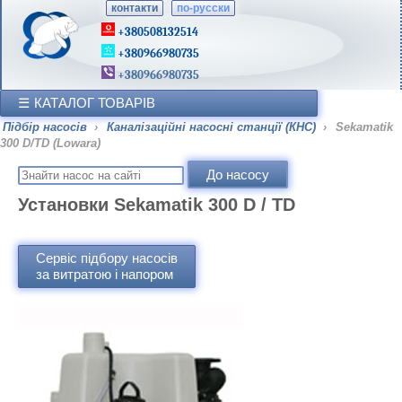
контакти
по-русски
+380508132514
+380966980735
+380966980735
КАТАЛОГ ТОВАРІВ
Підбір насосів
›
Каналізаційні насосні станції (КНС)
›
Sekamatik
300 D/TD (Lowara)
Установки Sekamatik 300 D / TD
Сервіс підбору насосів
за витратою і напором